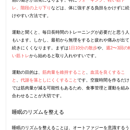
レ、階段の上り下り
などは、体に強すぎる負担をかけずに続
けやすい方法です。
運動と聞くと、毎日長時間のトレーニングが必要だと思う人
もいます。しかし、最初から無理をすると疲れや痛みが出て
続きにくくなります。まずは
1日10分の散歩
や、
週2〜3回の
い筋トレ
から始めると取り入れやすいです。
運動の目的は、
筋肉量を維持すること
、
血流を良くするこ
と
、
代謝を落としにくくすること
です。空腹時間を作るだけ
では筋肉量が減る可能性もあるため、食事管理と運動を組み
合わせることが大切です。
睡眠のリズムを整える
睡眠のリズムを整えることは、オートファジーを意識するう