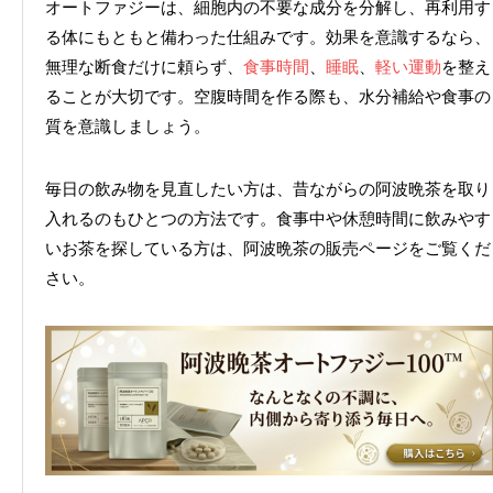
オートファジーは、細胞内の不要な成分を分解し、再利用す
る体にもともと備わった仕組みです。効果を意識するなら、
無理な断食だけに頼らず、
食事時間
、
睡眠
、
軽い運動
を整え
ることが大切です。空腹時間を作る際も、水分補給や食事の
質を意識しましょう。
毎日の飲み物を見直したい方は、昔ながらの阿波晩茶を取り
入れるのもひとつの方法です。食事中や休憩時間に飲みやす
いお茶を探している方は、
阿波晩茶の販売ページ
をご覧くだ
さい。