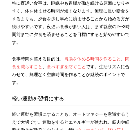
特に夜遅い食事は、睡眠中も胃腸が働き続ける原因になりや
すく、体を休ませる時間が短くなります。無理に長い断食を
するよりも、夕食を少し早めに済ませることから始める方が
続けやすいです。夜遅い食事が多い人は、まず就寝の2〜3時
間前までに夕食を済ませることを目標にすると始めやすいで
す。
食事時間を整える目的は、
胃腸を休める時間を作ること
、
間
食を減らすこと
、
食べすぎを防ぐこと
です。生活リズムに合
わせて、無理なく空腹時間を作ることが継続のポイントで
す。
軽い運動を習慣にする
軽い運動を習慣にすることも、オートファジーを意識するう
えで大切です。運動をするとエネルギーが使われ、筋肉や細
胞の働きが活発になります。特に
ウォーキング、軽い筋ト