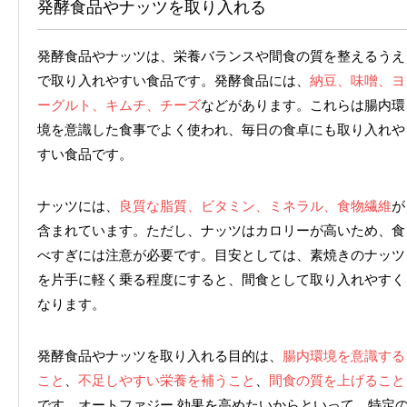
発酵食品やナッツを取り入れる
発酵食品やナッツは、栄養バランスや間食の質を整えるうえ
で取り入れやすい食品です。発酵食品には、
納豆、味噌、ヨ
ーグルト、キムチ、チーズ
などがあります。これらは腸内環
境を意識した食事でよく使われ、毎日の食卓にも取り入れや
すい食品です。
ナッツには、
良質な脂質、ビタミン、ミネラル、食物繊維
が
含まれています。ただし、ナッツはカロリーが高いため、食
べすぎには注意が必要です。目安としては、素焼きのナッツ
を片手に軽く乗る程度にすると、間食として取り入れやすく
なります。
発酵食品やナッツを取り入れる目的は、
腸内環境を意識する
こと
、
不足しやすい栄養を補うこと
、
間食の質を上げること
です。オートファジー 効果を高めたいからといって、特定