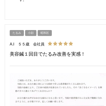
たるみ
小顔
昭和区
A.I ５５歳 会社員
美容鍼１回目でたるみ改善を実感！